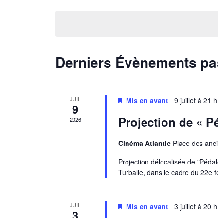
Sélectionnez
Évènements
par
une
mot-
date.
clé.
Derniers Évènements p
JUIL
Mis en avant
9 juillet à 21 
9
Projection de « Pé
2026
Cinéma Atlantic
Place des anci
Projection délocalisée de "Péda
Turballe, dans le cadre du 22e f
JUIL
Mis en avant
3 juillet à 20 
3