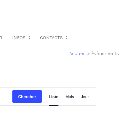
R
INFOS
CONTACTS
Accueil
Évènements
Navigation
Chercher
Liste
Mois
Jour
de
vues
Évènement