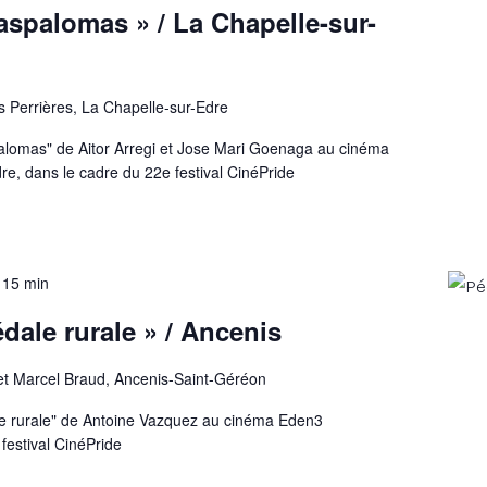
aspalomas » / La Chapelle-sur-
s Perrières, La Chapelle-sur-Edre
palomas" de Aitor Arregi et Jose Mari Goenaga au cinéma
e, dans le cadre du 22e festival CinéPride
h 15 min
dale rurale » / Ancenis
et Marcel Braud, Ancenis-Saint-Géréon
ale rurale" de Antoine Vazquez au cinéma Eden3
festival CinéPride