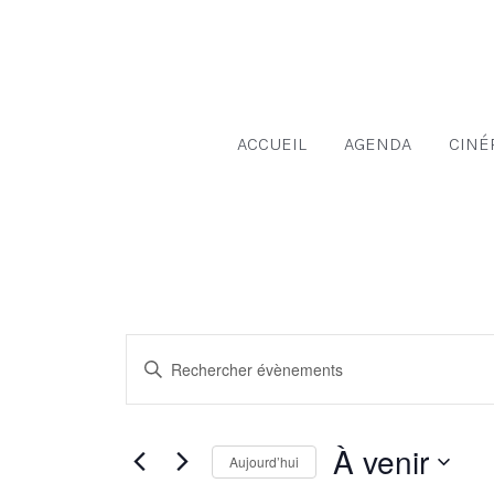
Aller
au
contenu
ACCUEIL
AGENDA
CINÉ
Recherche
Saisir
et
mot-
navigation
clé.
de
À venir
Rechercher
Aujourd’hui
vues
Évènements