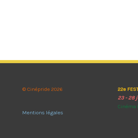
© Cinépride 2026
22e FES
23 - 28 
Cinéma 
Mentions légales