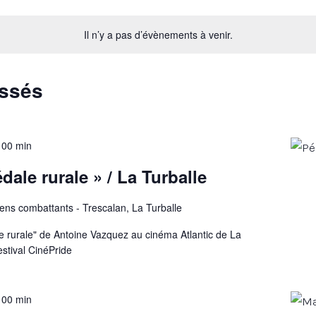
Il n’y a pas d’évènements à venir.
assés
h 00 min
dale rurale » / La Turballe
ens combattants - Trescalan, La Turballe
le rurale" de Antoine Vazquez au cinéma Atlantic de La
estival CinéPride
h 00 min