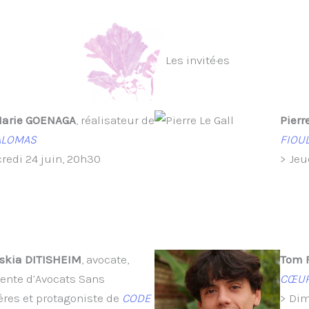
Les invité·es
Marie GOENAGA
, réalisateur de
Pierr
ALOMAS
FIOU
redi 24 juin, 20h30
> Jeu
skia DITISHEIM
, avocate,
Tom 
ente d’Avocats Sans
CŒUR
ères et protagoniste de
CODE
> Dim