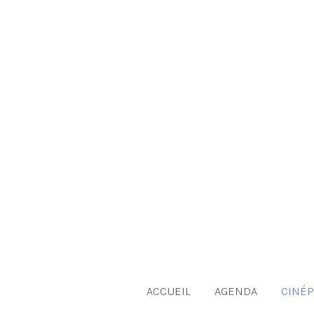
Aller
au
contenu
ACCUEIL
AGENDA
CINÉP