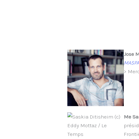
Jose 
MASP
> Merc
Me Sa
présid
Fronti