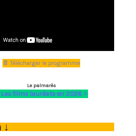
📄 Télécharger le programme
Le palmarès
️
Les films lauréats en 2026
⭐️
n
↓