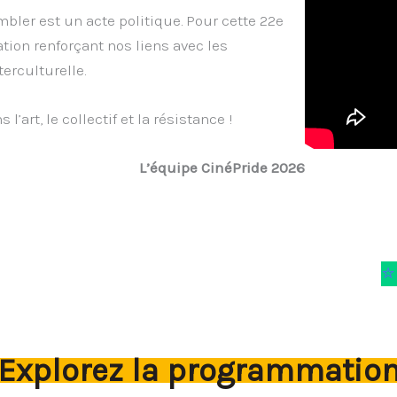
mbler est un acte politique. Pour cette 22e
tion renforçant nos liens avec les
erculturelle.
’art, le collectif et la résistance !
L’équipe CinéPride 2026
⭐
Explorez la programmatio