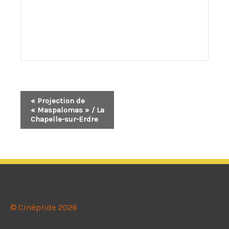
Navigation
«
Projection de
« Maspalomas » / La
Évènement
Chapelle-sur-Erdre
© Cinépride 2026