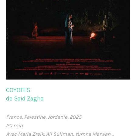
COYOTES
de Said Zagha
France, Palestine, Jordanie, 2025
20 min
Avec Maria Zreik, Ali Suliman, Yumna Marwan …