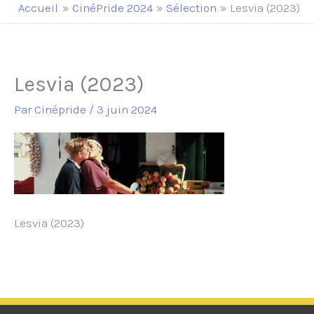
principal
Accueil
CinéPride 2024
Sélection
Lesvia (2023)
Lesvia (2023)
Par
Cinépride
/
3 juin 2024
Lesvia (2023)