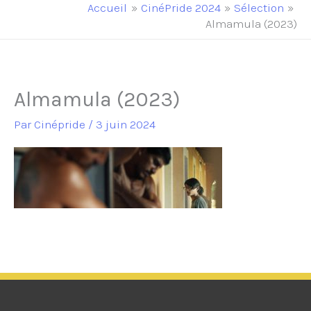
principal
Accueil
CinéPride 2024
Sélection
Almamula (2023)
Almamula (2023)
Par
Cinépride
/
3 juin 2024