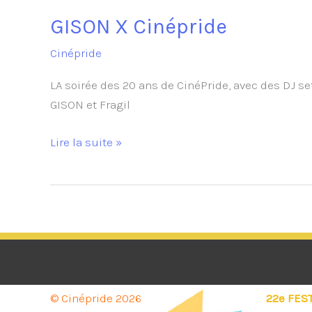
GISON X Cinépride
Cinépride
LA soirée des 20 ans de CinéPride, avec des DJ se
GISON et Fragil
GISON
Lire la suite »
X
Cinépride
© Cinépride 2026
22e FES