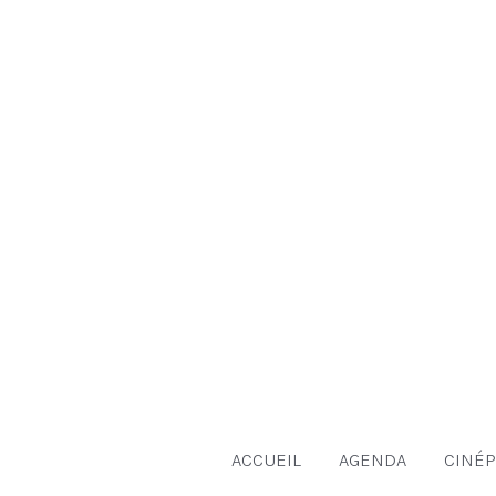
Aller
au
contenu
ACCUEIL
AGENDA
CINÉP