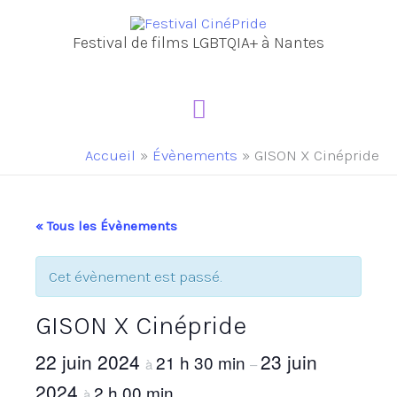
Aller
au
Festival de films LGBTQIA+ à Nantes
contenu
Menu
principal
Accueil
Évènements
GISON X Cinépride
« Tous les Évènements
Cet évènement est passé.
GISON X Cinépride
22 juin 2024
23 juin
21 h 30 min
à
–
2024
2 h 00 min
à