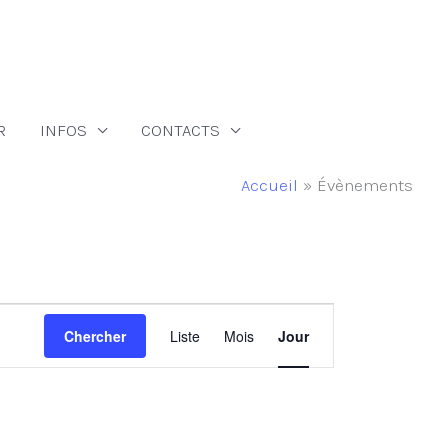
R
INFOS
CONTACTS
Accueil
Évènements
Navigation
Chercher
Liste
Mois
Jour
de
vues
Évènement