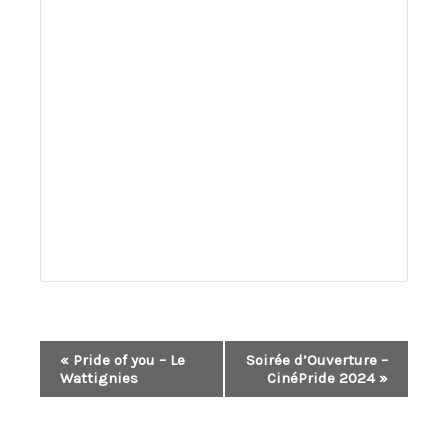
Navigation
«
Pride of you – Le
Soirée d’Ouverture –
Wattignies
CinéPride 2024
»
Évènement