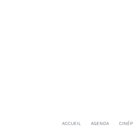
Aller
au
contenu
ACCUEIL
AGENDA
CINÉP