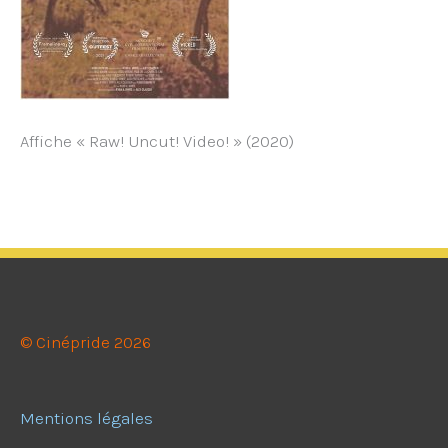
Affiche « Raw! Uncut! Video! » (2020)
© Cinépride 2026
Mentions légales