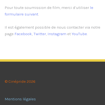
Pour toute soumission de film, merci d’utiliser
le
formulaire suivant
.
Il est également possible de nous contacter via notre
page
Facebook
,
Twitter
,
Instagram
et
YouTube
.
© Cinépride 2026
Mentions légales