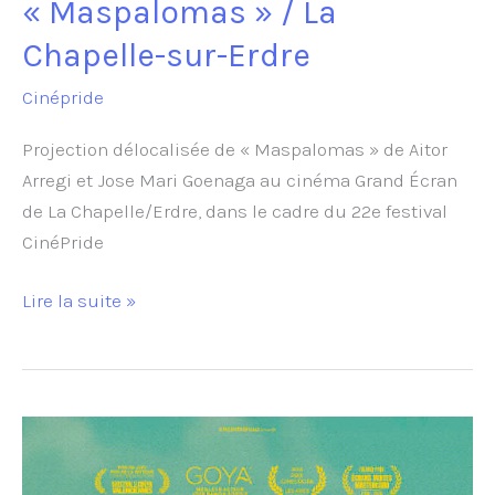
« Maspalomas » / La
Chapelle-sur-Erdre
Cinépride
Projection délocalisée de « Maspalomas » de Aitor
Arregi et Jose Mari Goenaga au cinéma Grand Écran
de La Chapelle/Erdre, dans le cadre du 22e festival
CinéPride
Projection
Lire la suite »
de
« Maspalomas »
/
La
Chapelle-
sur-