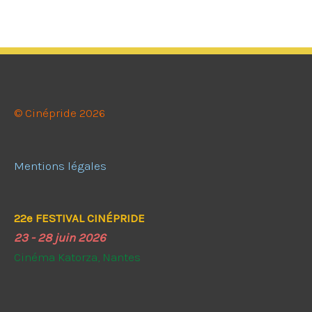
cinépride
2022
© Cinépride 2026
Mentions légales
22e FESTIVAL CINÉPRIDE
23 - 28 juin 2026
Cinéma Katorza, Nantes