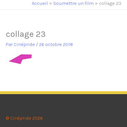
principal
Accueil
Soumettre un film
collage 23
collage 23
Par
Cinépride
/
26 octobre 2018
© Cinépride 2026