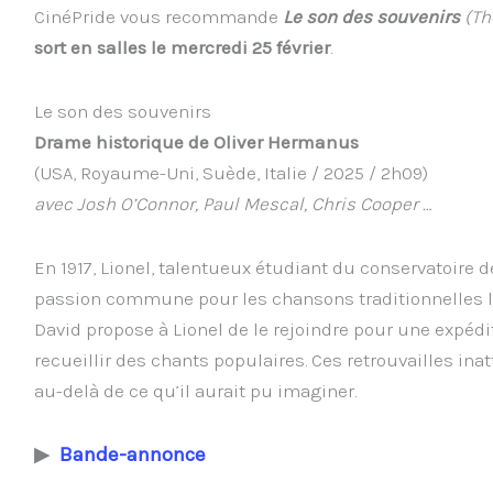
CinéPride vous recommande
Le son des souvenirs
(Th
sort en salles le mercredi 25 février
.
Le son des souvenirs
Drame historique de Oliver Hermanus
(USA, Royaume-Uni, Suède, Italie / 2025 / 2h09)
avec
Josh O’Connor, Paul Mescal, Chris Cooper
…
En 1917, Lio­nel, talen­tueux étu­diant du conser­va­toire 
pas­sion com­mune pour les chan­sons tra­di­tion­nelles
David pro­pose à Lio­nel de le rejoindre pour une expé­di­
recueillir des chants popu­laires. Ces retrou­vailles inat­t
au-delà de ce qu’il aurait pu imaginer.
▶
Bande-
annonce