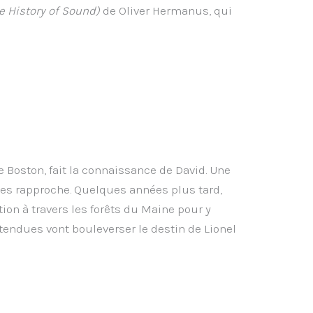
e History of Sound)
de Oliver Hermanus, qui
de Bos­ton, fait la connais­sance de David. Une
 les rap­proche. Quelques années plus tard,
tion à tra­vers les forêts du Maine pour y
en­dues vont bou­le­ver­ser le des­tin de Lio­nel