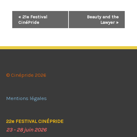
Navigation
«
21e Festival
Beauty and the
CinéPride
Lawyer
»
Évènement
© Cinépride 2026
Mentions légales
22e FESTIVAL CINÉPRIDE
23 - 28 juin 2026