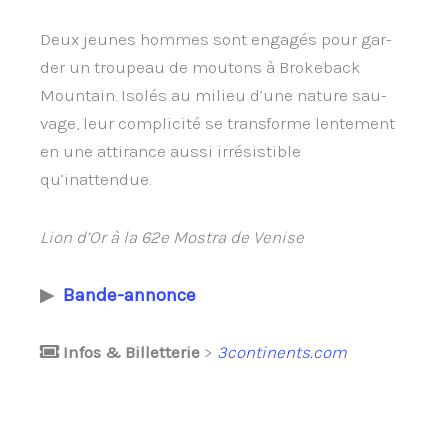
Deux jeunes hommes sont enga­gés pour gar­
der un trou­peau de mou­tons à Bro­ke­back
Moun­tain. Iso­lés au milieu d’une nature sau­
vage, leur com­pli­ci­té se trans­forme len­te­ment
en une atti­rance aus­si irré­sis­tible
qu’inattendue.
Lion d’Or à la 62e Mostra de Venise
▶
Bande-
annonce
Infos & Billetterie
>
3continents.com