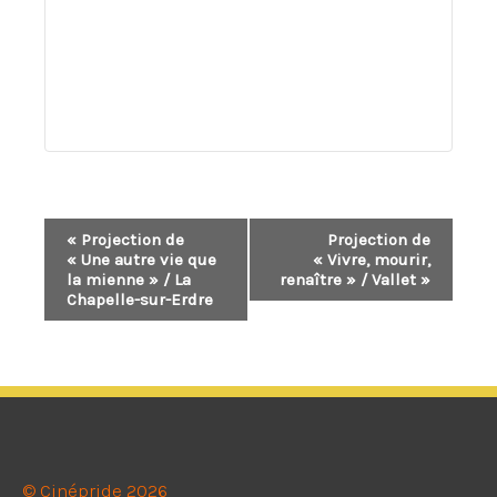
Navigation
«
Projection de
Projection de
« Une autre vie que
« Vivre, mourir,
Évènement
la mienne » / La
renaître » / Vallet
»
Chapelle-sur-Erdre
© Cinépride 2026