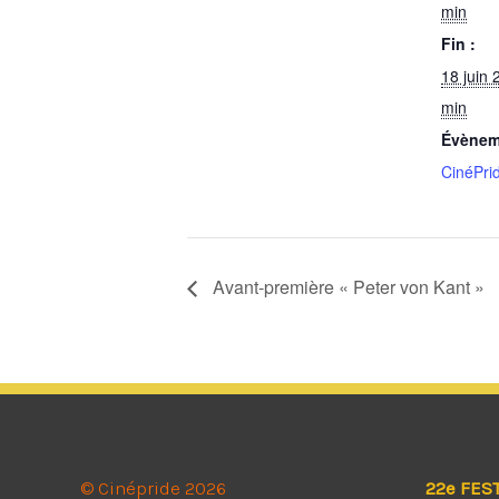
min
Fin :
18 juin 
min
Évènem
CinéPri
Avant-première « Peter von Kant »
© Cinépride 2026
22e FES