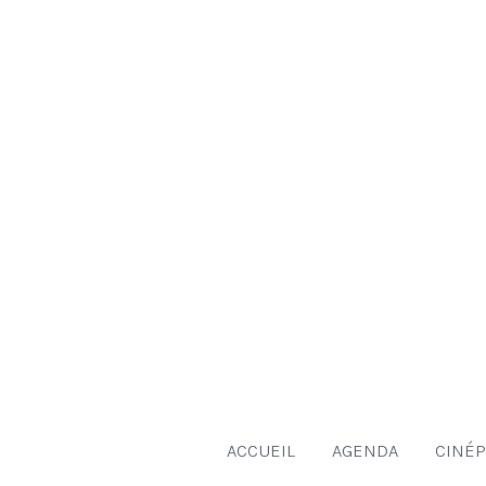
Aller
au
contenu
ACCUEIL
AGENDA
CINÉP