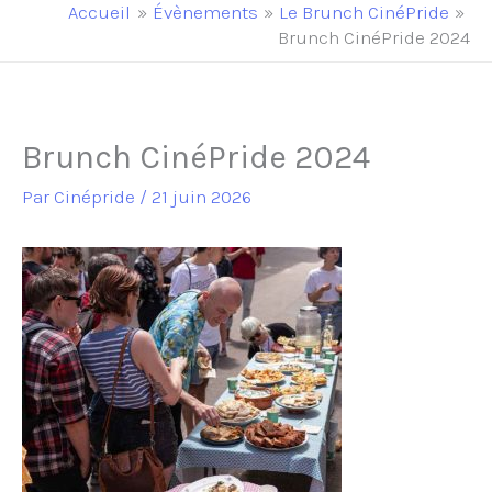
principal
Accueil
Évènements
Le Brunch CinéPride
Brunch CinéPride 2024
Brunch CinéPride 2024
Par
Cinépride
/
21 juin 2026