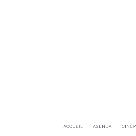
Aller
au
contenu
ACCUEIL
AGENDA
CINÉP