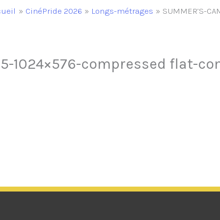
ueil
CinéPride 2026
Longs-métrages
SUMMER’S-CAME
5-1024×576-compressed flat-c