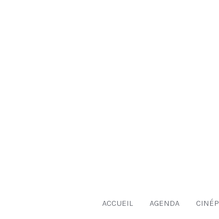
Aller
au
contenu
ACCUEIL
AGENDA
CINÉP