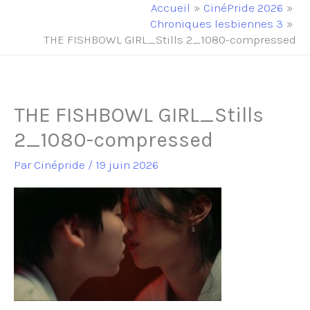
principal
Accueil
CinéPride 2026
Chroniques lesbiennes 3
THE FISHBOWL GIRL_Stills 2_1080-compressed
THE FISHBOWL GIRL_Stills
2_1080-compressed
Par
Cinépride
/
19 juin 2026