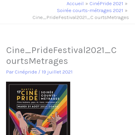
principal
Accueil
CinéPride 2021
Soirée courts-métrages 2021
Cine_PrideFestival2021_C ourtsMetrages
Cine_PrideFestival2021_C
ourtsMetrages
Par
Cinépride
/
19 juillet 2021