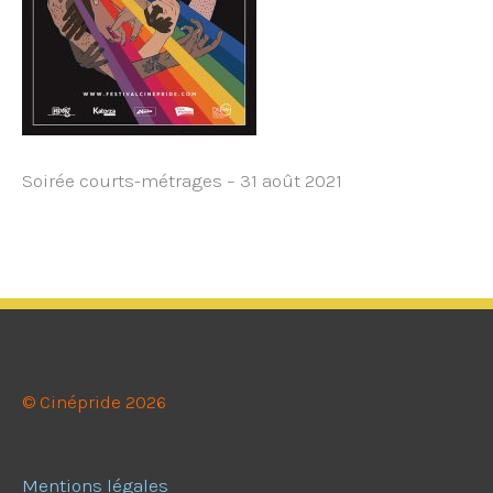
Soirée courts-métrages – 31 août 2021
© Cinépride 2026
Mentions légales