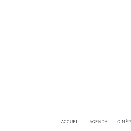
Aller
au
contenu
ACCUEIL
AGENDA
CINÉP