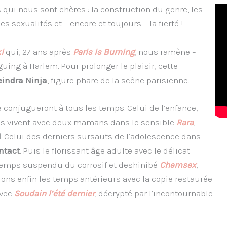
qui nous sont chères : la construction du genre, les
es sexualités et – encore et toujours – la fierté !
i
qui, 27 ans après
Paris is Burning
, nous ramène –
uing à Harlem. Pour prolonger le plaisir, cette
eindra Ninja
, figure phare de la scène parisienne.
e conjugueront à tous les temps. Celui de l’enfance,
illes vivent avec deux mamans dans le sensible
Rara
,
l
. Celui des derniers sursauts de l’adolescence dans
ntact
. Puis le florissant âge adulte avec le délicat
e temps suspendu du corrosif et deshinibé
Chemsex
,
rons enfin les temps antérieurs avec la copie restaurée
avec
Soudain l’été dernier
, décrypté par l’incontournable