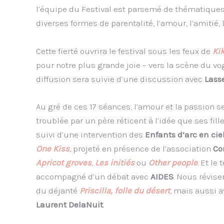
l’équipe du Festival est parsemé de thématiques 
diverses formes de parentalité, l’amour, l’amitié, l
Cette fierté ouvrira le festival sous les feux de
Kik
pour notre plus grande joie – vers la scène du vog
diffusion sera suivie d’une discussion avec
Lass
Au gré de ces 17 séances, l’amour et la passion s
troublée par un père réticent à l’idée que ses f
suivi d’une intervention des
Enfants d’arc en cie
One Kiss
, projeté en présence de l’association
Co
Apricot groves
,
Les initiés
ou
Other people
. Et l
accompagné d’un débat avec
AIDES
. Nous révise
du déjanté
Priscilla, folle du désert
, mais aussi 
Laurent DelaNuit
.