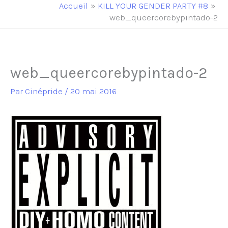
principal
Accueil
KILL YOUR GENDER PARTY #8
web_queercorebypintado-2
web_queercorebypintado-2
Par
Cinépride
/
20 mai 2016